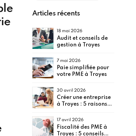
ble
Articles récents
ie
18 mai 2026
Audit et conseils de
gestion à Troyes
7 mai 2026
Paie simplifiée pour
votre PME à Troyes
osants
 Avec
30 avril 2026
des
d’euros
Créer une entreprise
à Troyes : 5 raisons
cales
de faire appel à un
expert comptable
17 avril 2026
sion
e
Fiscalité des PME à
en se
on.
Troyes : 5 conseils