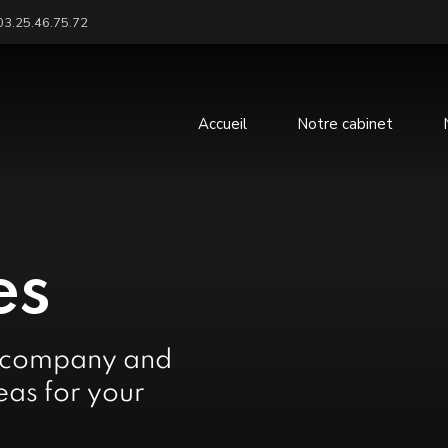
03.25.46.75.72
Accueil
Notre cabinet
es
e company and
eas for your